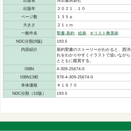
出版者
河出書房新社
出版年
２０２１．１０
ページ数
１３５ｐ
大きさ
２１ｃｍ
一般件名
聖書-新約
,
絵画
,
キリスト教美術
NDC分類(9版)
193.5
内容紹介
新約聖書のストーリーがわかると、西洋
れをわかりやすくイラストで追いながら
とともに鑑賞する。
ISBN
4-309-25674-0
ISBN13桁
978-4-309-25674-0
本体価格
￥１６７０
NDC分類（10版）
193.5