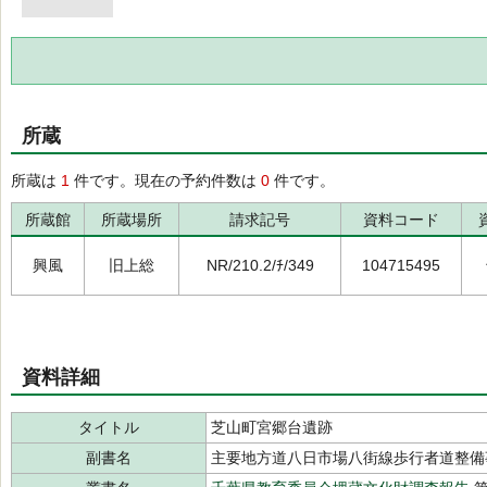
所蔵
所蔵は
1
件です。現在の予約件数は
0
件です。
所蔵館
所蔵場所
請求記号
資料コード
興風
旧上総
NR/210.2/ﾁ/349
104715495
資料詳細
タイトル
芝山町宮郷台遺跡
副書名
主要地方道八日市場八街線歩行者道整備