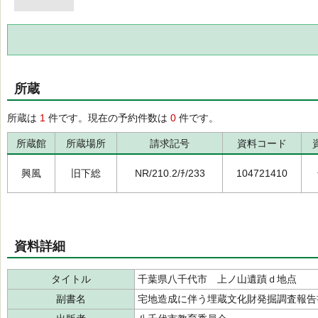
所蔵
所蔵は
1
件です。現在の予約件数は
0
件です。
所蔵館
所蔵場所
請求記号
資料コード
興風
旧下総
NR/210.2/ﾁ/233
104721410
資料詳細
タイトル
千葉県八千代市 上ノ山遺蹟ｄ地点
副書名
宅地造成に伴う埋蔵文化財発掘調査報告