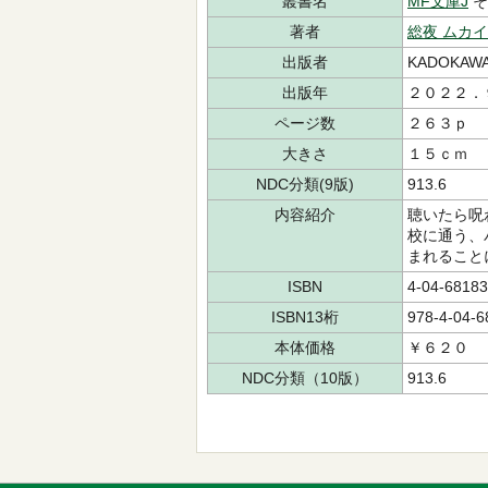
叢書名
MF文庫J
そ
著者
総夜 ムカイ
出版者
KADOKAW
出版年
２０２２．
ページ数
２６３ｐ
大きさ
１５ｃｍ
NDC分類(9版)
913.6
内容紹介
聴いたら呪
校に通う、
まれること
ISBN
4-04-68183
ISBN13桁
978-4-04-6
本体価格
￥６２０
NDC分類（10版）
913.6