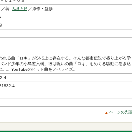
－０１－０３
／著,
みきとP
／原作・監修
A
９
われる曲「ロキ」がSNS上に存在する。そんな都市伝説で盛り上がる学
バンド少年の小鳥遊六樹。彼は呪いの曲「ロキ」をめぐる騒動に巻き込
に…。YouTubeのヒット曲をノベライズ。
2-4
81832-4
ページの先