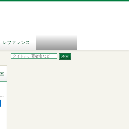
レファレンス
索