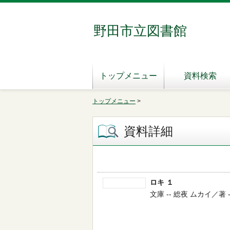
野田市立図書館
トップメニュー
資料検索
トップメニュー
>
資料詳細
ロキ １
文庫 -- 総夜 ムカイ／著 --