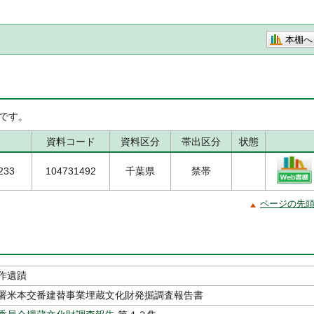
本棚へ
です。
資料コード
資料区分
帯出区分
状態
233
104731492
千葉県
禁帯
ページの先
作遺蹟
署米本交番建替事業埋蔵文化財発掘調査報告書