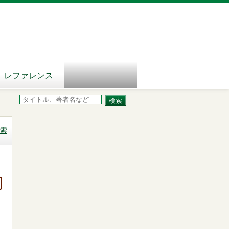
レファレンス
索