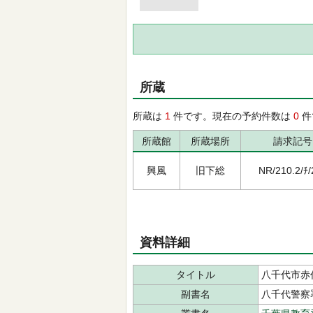
所蔵
所蔵は
1
件です。現在の予約件数は
0
件
所蔵館
所蔵場所
請求記号
興風
旧下総
NR/210.2/ﾁ/
資料詳細
タイトル
八千代市赤
副書名
八千代警察