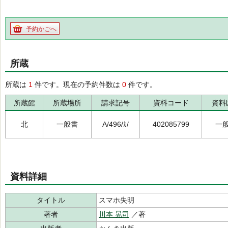
予約かごへ
所蔵
所蔵は
1
件です。現在の予約件数は
0
件です。
所蔵館
所蔵場所
請求記号
資料コード
資料
北
一般書
A/496/ｶ/
402085799
一
資料詳細
タイトル
スマホ失明
著者
川本 晃司
／著