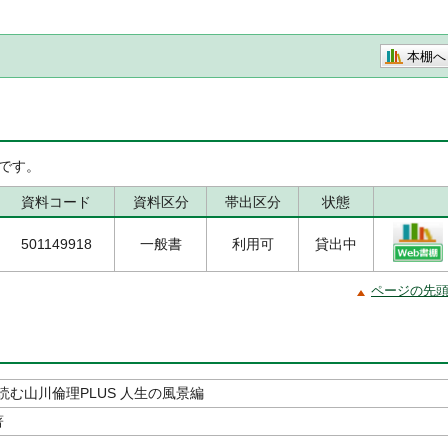
本棚へ
です。
資料コード
資料区分
帯出区分
状態
501149918
一般書
利用可
貸出中
ページの先
読む山川倫理PLUS 人生の風景編
著