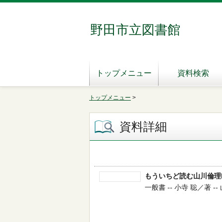
野田市立図書館
トップメニュー
資料検索
トップメニュー
>
資料詳細
もういちど読む山川倫理P
一般書 -- 小寺 聡／著 --