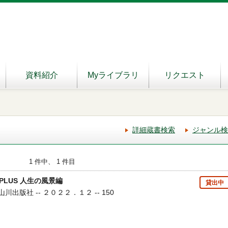
資料紹介
Myライブラリ
リクエスト
詳細蔵書検索
ジャンル検
1 件中、 1 件目
LUS 人生の風景編
貸出中
 山川出版社 -- ２０２２．１２ -- 150