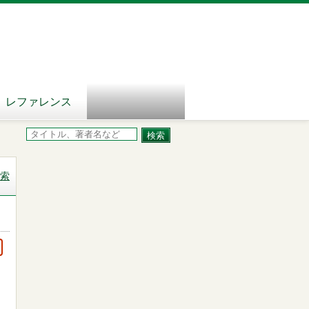
レファレンス
索