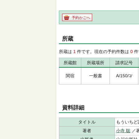
予約かごへ
所蔵
所蔵は
1
件です。現在の予約件数は
0
件
所蔵館
所蔵場所
請求記号
関宿
一般書
A/150/ｺ/
資料詳細
タイトル
もういちど
著者
小寺 聡
／