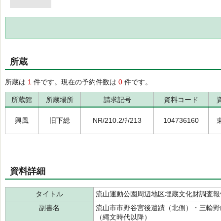
所蔵
所蔵は
1
件です。現在の予約件数は
0
件です。
所蔵館
所蔵場所
請求記号
資料コード
興風
旧下総
NR/210.2/ﾁ/213
104736160
資料詳細
タイトル
流山運動公園周辺地区埋蔵文化財調査報
副書名
流山市市野谷宮後遺蹟（北側）・三輪野
（縄文時代以降）