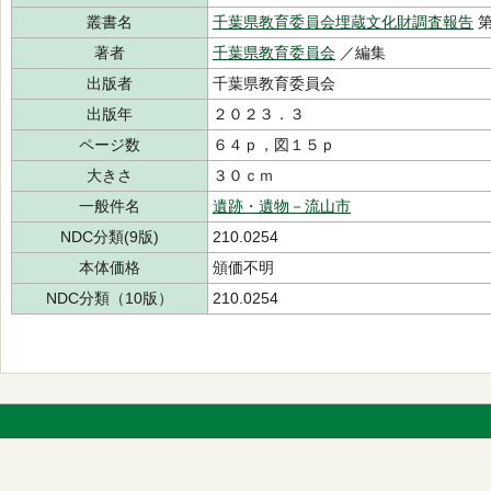
叢書名
千葉県教育委員会埋蔵文化財調査報告
第
著者
千葉県教育委員会
／編集
出版者
千葉県教育委員会
出版年
２０２３．３
ページ数
６４ｐ，図１５ｐ
大きさ
３０ｃｍ
一般件名
遺跡・遺物－流山市
NDC分類(9版)
210.0254
本体価格
頒価不明
NDC分類（10版）
210.0254