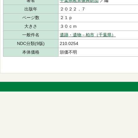
著者
千葉県教育振興財団
／編
出版年
２０２２．７
ページ数
２１ｐ
大きさ
３０ｃｍ
一般件名
遺跡・遺物－柏市（千葉県）
NDC分類(9版)
210.0254
本体価格
頒価不明