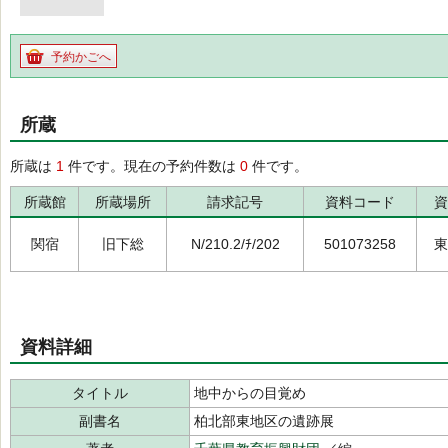
予約かごへ
所蔵
所蔵は
1
件です。現在の予約件数は
0
件です。
所蔵館
所蔵場所
請求記号
資料コード
資
関宿
旧下総
N/210.2/ﾁ/202
501073258
東
資料詳細
タイトル
地中からの目覚め
副書名
柏北部東地区の遺跡展