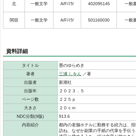
北
一般文学
A/F/ﾐｳ/
402095145
一般
関宿
一般文学
A/F/ﾐｳ/
501160030
一般
資料詳細
タイトル
墨のゆらめき
著者
三浦 しをん
／著
出版者
新潮社
出版年
２０２３．５
ページ数
２２５ｐ
大きさ
２０ｃｍ
NDC分類(9版)
913.6
内容紹介
都内の老舗ホテルに勤務する続力は、招
訪ね、なぜか副業の手紙の代筆を手伝う