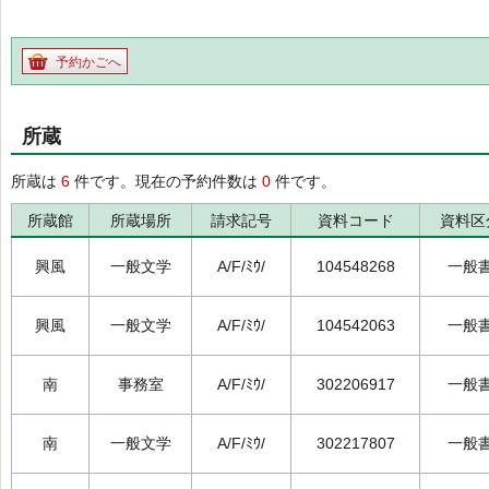
予約かごへ
所蔵
所蔵は
6
件です。現在の予約件数は
0
件です。
所蔵館
所蔵場所
請求記号
資料コード
資料区
興風
一般文学
A/F/ﾐｳ/
104548268
一般
興風
一般文学
A/F/ﾐｳ/
104542063
一般
南
事務室
A/F/ﾐｳ/
302206917
一般
南
一般文学
A/F/ﾐｳ/
302217807
一般