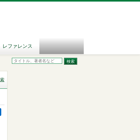
レファレンス
索