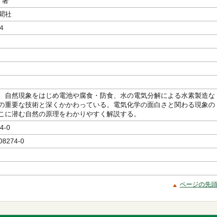
／著
聞社
４
、自然現象をはじめ電池や腐食・防食、水の電気分解による水素製造な
の重要な技術と深くかかわっている。電気化学の面白さと関わる現象の
こに潜む自然の原理をわかりやすく解説する。
4-0
08274-0
ページの先