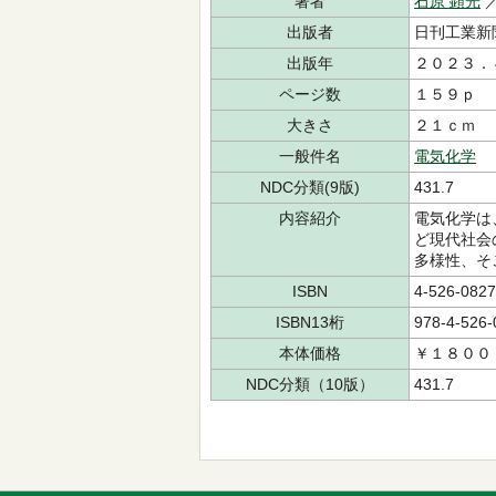
著者
石原 顕光
出版者
日刊工業新
出版年
２０２３．
ページ数
１５９ｐ
大きさ
２１ｃｍ
一般件名
電気化学
NDC分類(9版)
431.7
内容紹介
電気化学は
ど現代社会
多様性、そ
ISBN
4-526-0827
ISBN13桁
978-4-526-
本体価格
￥１８００
NDC分類（10版）
431.7