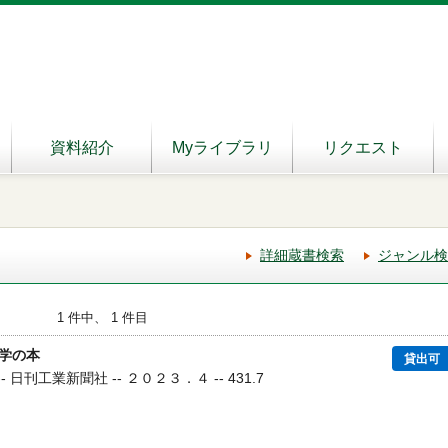
資料紹介
Myライブラリ
リクエスト
詳細蔵書検索
ジャンル検
1 件中、 1 件目
学の本
貸出可
- 日刊工業新聞社 -- ２０２３．４ -- 431.7