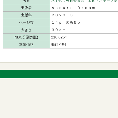
著者
八千代市教育委員会 文化・スポーツ課
出版者
Ａｓｓｕｒｅ Ｄｒｅａｍ
出版年
２０２３．３
ページ数
１４ｐ，図版５ｐ
大きさ
３０ｃｍ
NDC分類(9版)
210.0254
本体価格
頒価不明