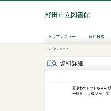
野田市立図書館
トップメニュー
資料検索
トップメニュー
>
資料詳細
窓ぎわのトットちゃん 
一般書 -- 黒柳 徹子／著 -