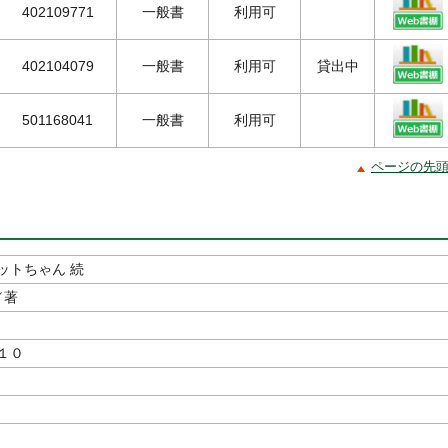
402109771
一般書
利用可
402104079
一般書
利用可
貸出中
501168041
一般書
利用可
ページの先
ットちゃん 続
／著
１０