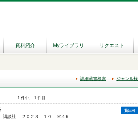
資料紹介
Myライブラリ
リクエスト
詳細蔵書検索
ジャンル検
1 件中、 1 件目
続
貸出可
- 講談社 -- ２０２３．１０ -- 914.6