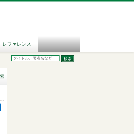
レファレンス
索