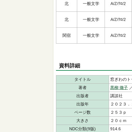
北
一般文学
A/Z/ｸﾛ/2
北
一般文学
A/Z/ｸﾛ/2
関宿
一般文学
A/Z/ｸﾛ/2
資料詳細
タイトル
窓ぎわのト
著者
黒柳 徹子
出版者
講談社
出版年
２０２３．
ページ数
２５３ｐ
大きさ
２０ｃｍ
NDC分類(9版)
914.6