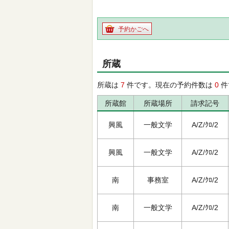
予約かごへ
所蔵
所蔵は
7
件です。現在の予約件数は
0
件
所蔵館
所蔵場所
請求記号
興風
一般文学
A/Z/ｸﾛ/2
興風
一般文学
A/Z/ｸﾛ/2
南
事務室
A/Z/ｸﾛ/2
南
一般文学
A/Z/ｸﾛ/2