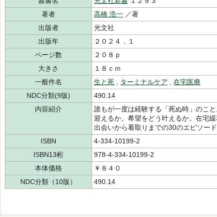
叢書名
光文社新書
１２９３
著者
高橋 浩一
／著
出版者
光文社
出版年
２０２４．１
ページ数
２０８ｐ
大きさ
１８ｃｍ
一般件名
生と死
,
ターミナルケア
,
在宅医療
NDC分類(9版)
490.14
内容紹介
誰もが一度は経験する「死ぬ時」のこと
迎えるか。希望をどう叶えるか。在宅緩
出会いから看取りまでの30のエピソー
ISBN
4-334-10199-2
ISBN13桁
978-4-334-10199-2
本体価格
￥８４０
NDC分類（10版）
490.14