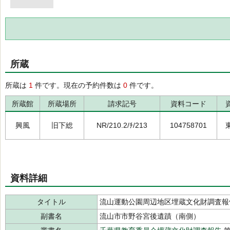
所蔵
所蔵は
1
件です。現在の予約件数は
0
件です。
所蔵館
所蔵場所
請求記号
資料コード
興風
旧下総
NR/210.2/ﾁ/213
104758701
資料詳細
タイトル
流山運動公園周辺地区埋蔵文化財調査報
副書名
流山市市野谷宮後遺蹟（南側）