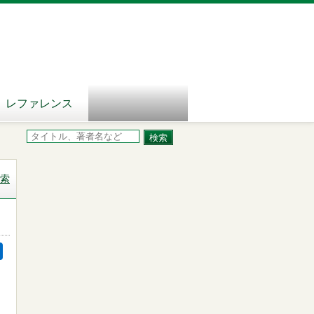
レファレンス
索