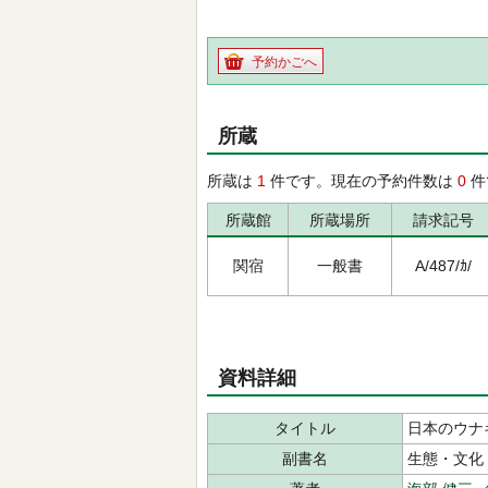
予約かごへ
所蔵
所蔵は
1
件です。現在の予約件数は
0
件
所蔵館
所蔵場所
請求記号
関宿
一般書
A/487/ｶ/
資料詳細
タイトル
日本のウナ
副書名
生態・文化