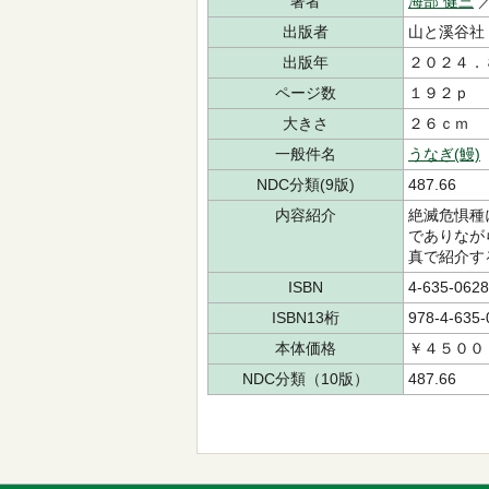
著者
海部 健三
／
出版者
山と溪谷社
出版年
２０２４．
ページ数
１９２ｐ
大きさ
２６ｃｍ
一般件名
うなぎ(鰻)
NDC分類(9版)
487.66
内容紹介
絶滅危惧種
でありなが
真で紹介す
ISBN
4-635-0628
ISBN13桁
978-4-635-
本体価格
￥４５００
NDC分類（10版）
487.66