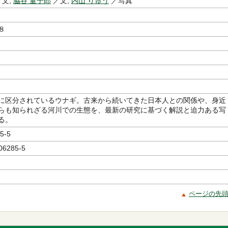
文,
脇谷 量子郎
／文,
内山 りゅう
／写真
８
に区分されているウナギ。古来から続いてきた日本人との関係や、身近
らも知られざる河川での生態を、最新の研究に基づく解説と迫力ある写
る。
5-5
06285-5
ページの先