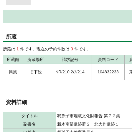
所蔵
所蔵は
1
件です。現在の予約件数は
0
件です。
所蔵館
所蔵場所
請求記号
資料コード
興風
旧下総
NR/210.2/ｱ/214
104832233
資料詳細
タイトル
我孫子市埋蔵文化財報告 第７２集
副書名
新木南部遺跡群２ 北大作遺跡１