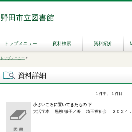
野田市立図書館
トップメニュー
資料検索
資料紹介
トップメニュー
>
資料詳細
1 件中、 1 件目
小さいころに置いてきたもの 下
大活字本 -- 黒柳 徹子／著 -- 埼玉福祉会 -- ２０２４．１１