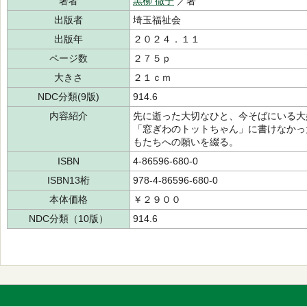
著者
黒柳 徹子
／著
出版者
埼玉福祉会
出版年
２０２４．１１
ページ数
２７５ｐ
大きさ
２１ｃｍ
NDC分類(9版)
914.6
内容紹介
先に逝った大切なひと、今そばにいる大
「窓ぎわのトットちゃん」に書けなかっ
もたちへの願いを綴る。
ISBN
4-86596-680-0
ISBN13桁
978-4-86596-680-0
本体価格
￥２９００
NDC分類（10版）
914.6