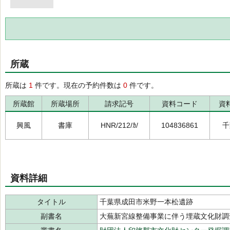
所蔵
所蔵は
1
件です。現在の予約件数は
0
件です。
所蔵館
所蔵場所
請求記号
資料コード
資
興風
書庫
HNR/212/ｶ/
104836861
千
資料詳細
タイトル
千葉県成田市米野一本松遺跡
副書名
大蕪新宮線整備事業に伴う埋蔵文化財調