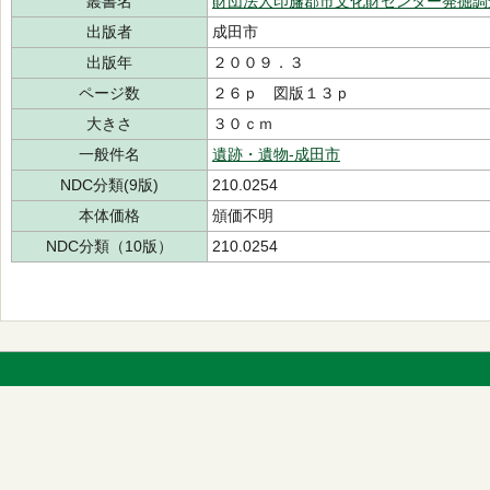
叢書名
財団法人印旛郡市文化財センター発掘調
出版者
成田市
出版年
２００９．３
ページ数
２６ｐ 図版１３ｐ
大きさ
３０ｃｍ
一般件名
遺跡・遺物-成田市
NDC分類(9版)
210.0254
本体価格
頒価不明
NDC分類（10版）
210.0254