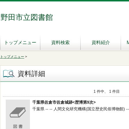
野田市立図書館
トップメニュー
資料検索
資料紹介
トップメニュー
>
資料詳細
1 件中、 1 件目
千葉県佐倉市佐倉城跡<歴博第9次>
千葉県 -- -- 人間文化研究機構(国立歴史民俗博物館) -- ２