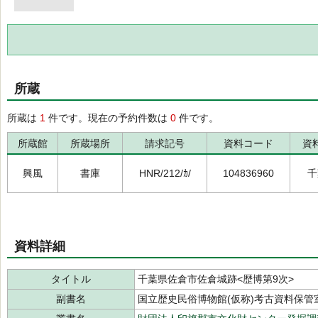
所蔵
所蔵は
1
件です。現在の予約件数は
0
件です。
所蔵館
所蔵場所
請求記号
資料コード
資
興風
書庫
HNR/212/ｶ/
104836960
千
資料詳細
タイトル
千葉県佐倉市佐倉城跡<歴博第9次>
副書名
国立歴史民俗博物館(仮称)考古資料保