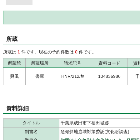
所蔵
所蔵は
1
件です。現在の予約件数は
0
件です。
所蔵館
所蔵場所
請求記号
資料コード
資
興風
書庫
HNR/212/ｶ/
104836986
千
資料詳細
タイトル
千葉県成田市下福田城跡
副書名
急傾斜地崩壊対策委託(文化財調査)