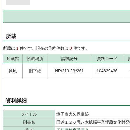
所蔵
所蔵は
1
件です。現在の予約件数は
0
件です。
所蔵館
所蔵場所
請求記号
資料コード
興風
旧下総
NR/210.2/ﾁ/261
104839436
資料詳細
タイトル
銚子市大久保遺跡
副書名
国道１２６号八木拡幅事業埋蔵文化財発