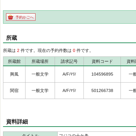
予約かごへ
所蔵
所蔵は
2
件です。現在の予約件数は
0
件です。
所蔵館
所蔵場所
請求記号
資料コード
資料
興風
一般文学
A/F/ﾏﾘ/
104596895
一
関宿
一般文学
A/F/ﾏﾘ/
501266738
一
資料詳細
タイトル
フジコの十ケ条