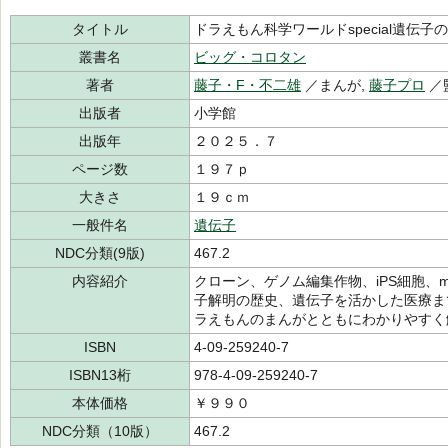
タイトル
ドラえもん科学ワールドspecial遺伝子
叢書名
ビッグ・コロタン
著者
藤子・F・不二雄
／まんが,
藤子プロ
／
出版者
小学館
出版年
２０２５．７
ページ数
１９７ｐ
大きさ
１９ｃｍ
一般件名
遺伝子
NDC分類(9版)
467.2
内容紹介
クローン、ゲノム編集作物、iPS細胞、
子解明の歴史、遺伝子を活かした医療ま
ラえもんのまんがとともにわかりやすく
ISBN
4-09-259240-7
ISBN13桁
978-4-09-259240-7
本体価格
￥９９０
NDC分類（10版）
467.2