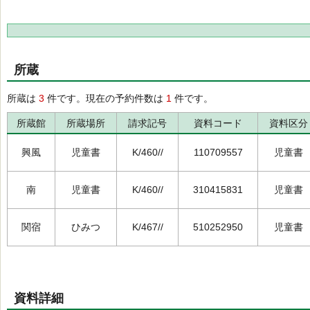
所蔵
所蔵は
3
件です。現在の予約件数は
1
件です。
所蔵館
所蔵場所
請求記号
資料コード
資料区分
興風
児童書
K/460//
110709557
児童書
南
児童書
K/460//
310415831
児童書
関宿
ひみつ
K/467//
510252950
児童書
資料詳細