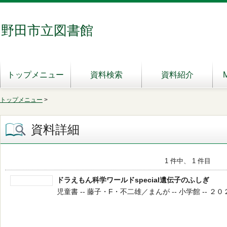
野田市立図書館
トップメニュー
資料検索
資料紹介
トップメニュー
>
資料詳細
1 件中、 1 件目
ドラえもん科学ワールドspecial遺伝子のふしぎ
児童書 -- 藤子・F・不二雄／まんが -- 小学館 -- ２０２５