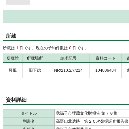
所蔵
所蔵は
1
件です。現在の予約件数は
0
件です。
所蔵館
所蔵場所
請求記号
資料コード
興風
旧下総
NR/210.2/ｱ/214
104806484
資料詳細
タイトル
我孫子市埋蔵文化財報告 第７８集
副書名
高野山北遺跡 第２０次発掘調査報告書