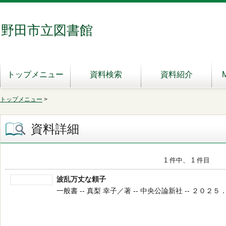
野田市立図書館
トップメニュー
資料検索
資料紹介
トップメニュー
>
資料詳細
1 件中、 1 件目
波乱万丈な頼子
一般書 -- 真梨 幸子／著 -- 中央公論新社 -- ２０２５．１０