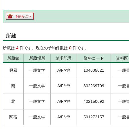
予約かごへ
所蔵
所蔵は
4
件です。現在の予約件数は
0
件です。
所蔵館
所蔵場所
請求記号
資料コード
資料区
興風
一般文学
A/F/ﾏﾘ/
104605621
一般
南
一般文学
A/F/ﾏﾘ/
302269709
一般
北
一般文学
A/F/ﾏﾘ/
402150692
一般
関宿
一般文学
A/F/ﾏﾘ/
501272157
一般