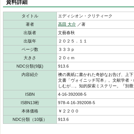
資料詳細
タイトル
エディシオン・クリティーク
著者
高田 大介
／著
出版者
文藝春秋
出版年
２０２５．１１
ページ数
３３３ｐ
大きさ
２０ｃｍ
NDC分類(9版)
913.6
内容紹介
襖の裏紙に書かれた奇妙なお告げ、上下
文書「ヴォイニッチ写本」。文献学者・
しむが…。知的探索ミステリー。『別冊
ISBN
4-16-392008-5
ISBN13桁
978-4-16-392008-5
本体価格
￥２２００
NDC分類（10版）
913.6