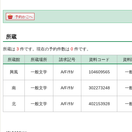
予約かごへ
所蔵
所蔵は
3
件です。現在の予約件数は
0
件です。
所蔵館
所蔵場所
請求記号
資料コード
資料
興風
一般文学
A/F/ﾀｶ/
104609565
一
南
一般文学
A/F/ﾀｶ/
302273248
一
北
一般文学
A/F/ﾀｶ/
402153928
一