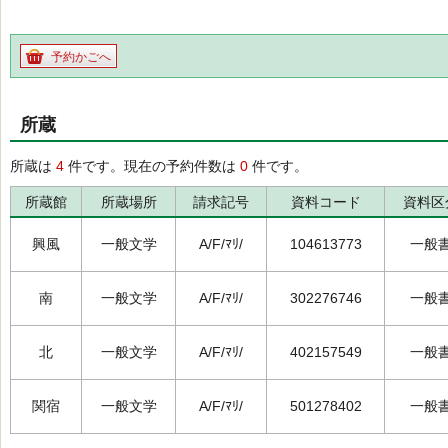
予約かごへ
所蔵
所蔵は
4
件です。現在の予約件数は
0
件です。
所蔵館
所蔵場所
請求記号
資料コード
資料区
興風
一般文学
A/F/ﾏﾘ/
104613773
一般
南
一般文学
A/F/ﾏﾘ/
302276746
一般
北
一般文学
A/F/ﾏﾘ/
402157549
一般
関宿
一般文学
A/F/ﾏﾘ/
501278402
一般