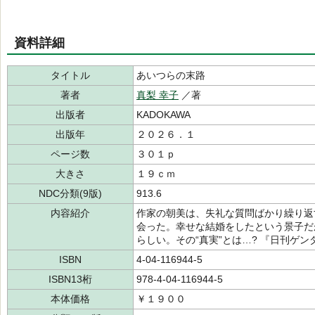
資料詳細
タイトル
あいつらの末路
著者
真梨 幸子
／著
出版者
KADOKAWA
出版年
２０２６．１
ページ数
３０１ｐ
大きさ
１９ｃｍ
NDC分類(9版)
913.6
内容紹介
作家の朝美は、失礼な質問ばかり繰り返
会った。幸せな結婚をしたという景子だ
らしい。その“真実”とは…? 『日刊ゲ
ISBN
4-04-116944-5
ISBN13桁
978-4-04-116944-5
本体価格
￥１９００