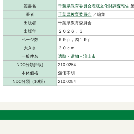
叢書名
千葉県教育委員会埋蔵文化財調査報告
第
著者
千葉県教育委員会
／編集
出版者
千葉県教育委員会
出版年
２０２６．３
ページ数
６９ｐ，図１９ｐ
大きさ
３０ｃｍ
一般件名
遺跡・遺物－流山市
NDC分類(9版)
210.0254
本体価格
頒価不明
NDC分類（10版）
210.0254