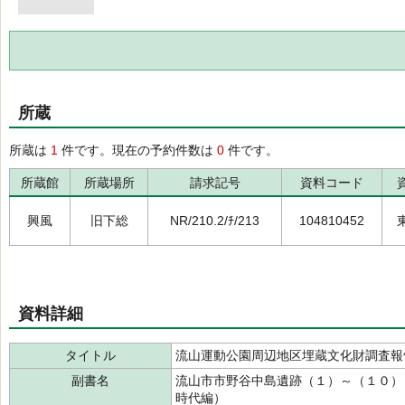
所蔵
所蔵は
1
件です。現在の予約件数は
0
件です。
所蔵館
所蔵場所
請求記号
資料コード
興風
旧下総
NR/210.2/ﾁ/213
104810452
資料詳細
タイトル
流山運動公園周辺地区埋蔵文化財調査報
副書名
流山市市野谷中島遺跡（１）～（１０）
時代編）