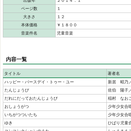
出版年
２０１４．１
ページ数
１
大きさ
１２
本体価格
￥１８００
音楽件名
児童音楽
内容一覧
タイトル
著者名
ハッピー・バースデイ・トゥー・ユー
新居 昭乃
たんじょうび
佐伯 陽子
だれにだっておたんじょうび
稲村 なお
おしょうがつ
少年少女合
いちがつついたち
少年少女合
ゆき
ひばり児童