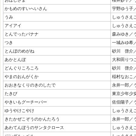
おほしさま
桜井妙子／
かもめのすいへいさん
宇野ゆう子
うみ
しゅうさえ
アイアイ
しゅうさえ
とんでったバナナ
森みゆき／
つき
一城みゆ希
とんぼのめがね
砂川 啓介
あかとんぼ
大和田りつ
どんぐりころころ
砂川 啓介
やまのおんがくか
稲村なおこ
おおきなくりのきのしたで
永井一郎／
たきび
東京少年少
やきいもグーチーパー
佐伯陽子／
ゆうやけこやけ
しゅうさえ
きたかぜこぞうのかんたろう
永井一郎／
あわてんぼうのサンタクロース
しゅうさえ