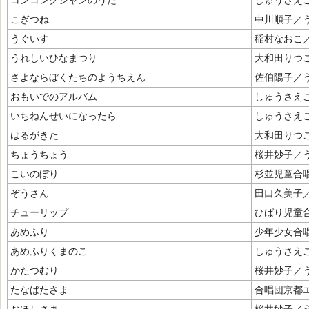
コンコンクシャンのうた
しゅうさえ
こぎつね
中川順子／
うぐいす
稲村なおこ
うれしいひなまつり
大和田りつ
さよならぼくたちのようちえん
佐伯陽子／
おもいでのアルバム
しゅうさえ
いちねんせいになったら
しゅうさえ
はるがきた
大和田りつ
ちょうちょう
桜井妙子／
こいのぼり
杉並児童合
ぞうさん
田口久美子
チューリップ
ひばり児童
あめふり
少年少女合
あめふりくまのこ
しゅうさえ
かたつむり
桜井妙子／
たなばたさま
合唱団京都