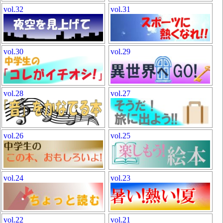
vol.32
vol.31
vol.30
vol.29
vol.28
vol.27
vol.26
vol.25
vol.24
vol.23
vol.22
vol.21