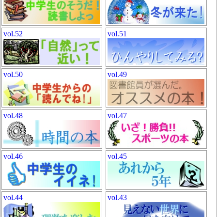
vol.52
vol.51
vol.50
vol.49
vol.48
vol.47
vol.46
vol.45
vol.44
vol.43