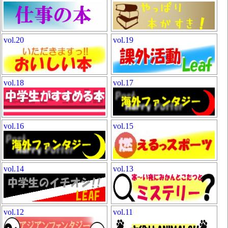
vol.20
vol.19
vol.18
vol.17
vol.16
vol.15
vol.14
vol.13
vol.12
vol.11