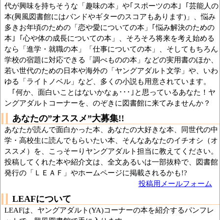
代が興味を持ちそうな「趣味の本」や｢スポーツの本｣「芸能人の
本(興風図書館にはバンドやギターのスコアもあります)」、悩み
多きお年頃のための「恋や愛についての本」｢悩み解決のための
本｣「心や体の成長についての本」、そろそろ将来を考え始める
なら「進学・就職の本」「仕事についての本」、そしてもちろん
学校の宿題に対応できる「調べものの本」などの実用書のほか、
若い世代のための日本や海外の「ヤングアダルト文学」や、いわ
ゆる「ライトノベル」など、多くの小説も用意されています。
｢何か、面白いことはないかなぁ･･･｣と思っているあなた！ヤ
ングアダルトコーナーを、のぞきに図書館に来てみませんか？
あなたの”オススメ”大募集!!
あなたが読んで面白かった本、あなたの大好きな本、同世代の中
学・高校生に読んでもらいたい本、そんなあなたのイチオシ（オ
ススメ）を、こっそーりヤングアダルト担当に教えてください。
投稿してくれた本や紹介文は、全文あるいは一部抜粋で、図書館
発行の「ＬＥＡＦ」やホームページに掲載されるかも!?
投稿用メールフォーム
LEAFについて
LEAFは、ヤングアダルト(YA)コーナーの本を紹介するパンフレ