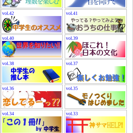
vol.42
vol.41
vol.40
vol.39
vol.38
vol.37
vol.36
vol.35
vol.34
vol.33