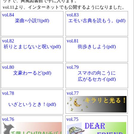
ットで、興風図書館で手に入ります。
vol.11より、インターネットでも公開するようになりました。
vol.84
vol.83
楽曲×小説!!(pdf)
エモい古典を読もう。(pdf)
vol.82
vol.81
祈りとまじないと呪い(pdf)
街歩きしよう(pdf)
vol.80
vol.79
文豪わーるど(pdf)
スマホの向こうに
広がるセカイ(pdf)
vol.78
vol.77
いざというとき！(pdf)
vol.76
vol.75