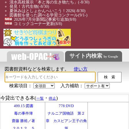
清水高校展示「本と海の生き物たち」
(-8/30)
発見！古代生物
(-8/30)
夏休みはとしょかんへいこう！2026
(-8/30)
図書館を使った調べる学習コンクール
(9/1-)
2026年7月分新聞記事索引追加
(8/8)
コミックコーナー更新
(8/8)
サイト内検索
by Google
図書館資料などを検索します。
使い方
検索項目：
入力補助：
今貸出できる本(
・
)
一覧
停止
499.15:図書
778:DVD
毒の事件簿
ナルニア国物語 第２
齋藤 勝裕／著
章 カスピアン王子の角
２０１２．５
笛