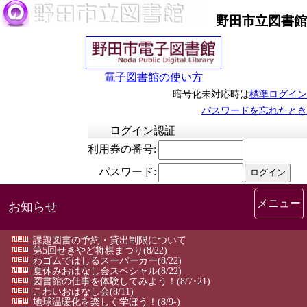
野田市立図書館
電子図書館の使い方
暗号化未対応時は
標準ログイン
パスワードを忘れたとき
メニュー
お知らせ
課題図書の予約・貸出制限について
第5回せきやど将棋まつり
(8/22)
わゴムではしるスーパーカー
(8/22)
夏休みおはなし会スペシャル
(8/22)
図書館の仕事を体験してみよう！
(8/7･21)
こわいおはなし会
(8/11)
地球温暖化を楽しく学ぼう！
(8/9-)