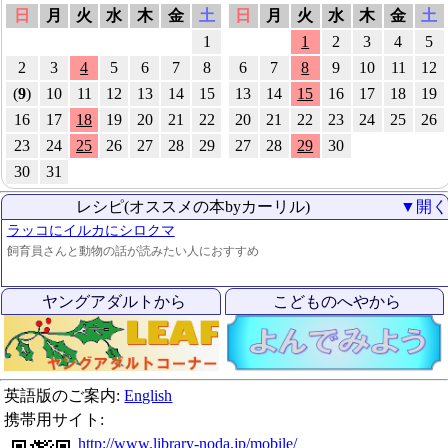
信長の遺書
約束した街
日
月
火
水
木
金
土
日
月
火
水
木
金
土
山本 音也／著
伊兼 源太郎／著
1
1
2
3
4
5
２０２３．８
２０２３．７
2
3
4
5
6
7
8
6
7
8
9
10
11
12
(
9
)
10
11
12
13
14
15
13
14
15
16
17
18
19
16
17
18
19
20
21
22
20
21
22
23
24
25
26
23
24
25
26
27
28
29
27
28
29
30
30
31
レシピ(オススメの本byカーリル)
▼開
ラッコにイルカにシロクマ
飼育員さんと動物の話が読みたい人におすすめ
ヤングアダルトから
こどものへやから
英語版のご案内:
English
携帯用サイト:
http://www.library-noda.jp/mobile/