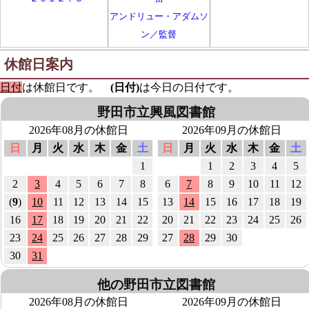
アンドリュー・アダムソ
ン／監督
２００９．２",
休館日案内
913.6:図書
913.6:児童書
日付
は休館日です。
(日付)
は今日の日付です。
龍眼争奪戦
放課後ミステリクラブ １
佐々木 裕一／著
知念 実希人／作
野田市立興風図書館
２０１５．９
２０２３．６
2026年08月の休館日
2026年09月の休館日
日
月
火
水
木
金
土
日
月
火
水
木
金
土
1
1
2
3
4
5
E:児童書
E:児童書
2
3
4
5
6
7
8
6
7
8
9
10
11
12
おすしやさんにいらっし
ノラネコぐんだん おすし
(
9
)
10
11
12
13
14
15
13
14
15
16
17
18
19
ゃい!
やさん
16
17
18
19
20
21
22
20
21
22
23
24
25
26
おかだ だいすけ／文
工藤 ノリコ／著
23
24
25
26
27
28
29
27
28
29
30
２０２１．２
２０１５．１１
30
31
他の野田市立図書館
913.6:図書
913.6:図書
2026年08月の休館日
2026年09月の休館日